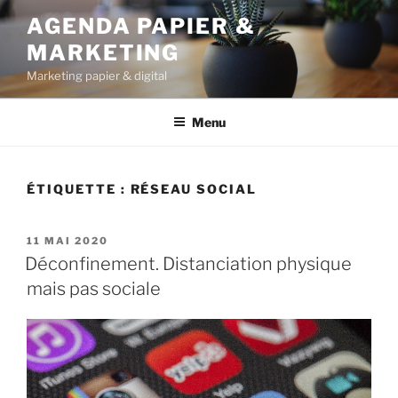
Aller
AGENDA PAPIER &
au
MARKETING
contenu
principal
Marketing papier & digital
Menu
ÉTIQUETTE :
RÉSEAU SOCIAL
PUBLIÉ
11 MAI 2020
LE
Déconfinement. Distanciation physique
mais pas sociale