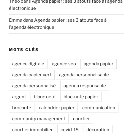
Théo
dans
Agenda papier : ses 3 atouts face à l’agenda
électronique
Emma
dans
Agenda papier : ses 3 atouts face à
l’agenda électronique
MOTS CLÉS
agence digitale
agence seo
agenda papier
agenda papier vert
agenda personnalisable
agenda personnalisé
agenda responsable
argent
blanc oeuf
bloc-note papier
brocante
calendrier papier
communication
community management
courtier
courtier immobilier
covid-19
décoration