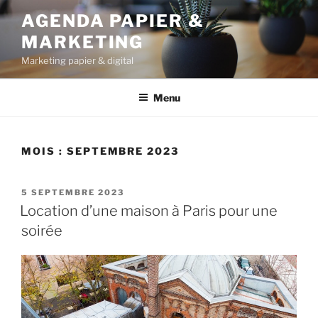
Aller
AGENDA PAPIER &
au
MARKETING
contenu
principal
Marketing papier & digital
Menu
MOIS :
SEPTEMBRE 2023
PUBLIÉ
5 SEPTEMBRE 2023
LE
Location d’une maison à Paris pour une
soirée