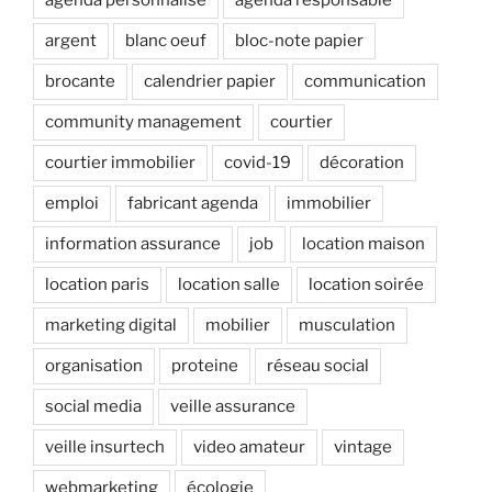
agenda personnalisé
agenda responsable
argent
blanc oeuf
bloc-note papier
brocante
calendrier papier
communication
community management
courtier
courtier immobilier
covid-19
décoration
emploi
fabricant agenda
immobilier
information assurance
job
location maison
location paris
location salle
location soirée
marketing digital
mobilier
musculation
organisation
proteine
réseau social
social media
veille assurance
veille insurtech
video amateur
vintage
webmarketing
écologie