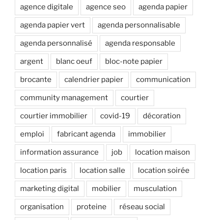
agence digitale
agence seo
agenda papier
agenda papier vert
agenda personnalisable
agenda personnalisé
agenda responsable
argent
blanc oeuf
bloc-note papier
brocante
calendrier papier
communication
community management
courtier
courtier immobilier
covid-19
décoration
emploi
fabricant agenda
immobilier
information assurance
job
location maison
location paris
location salle
location soirée
marketing digital
mobilier
musculation
organisation
proteine
réseau social