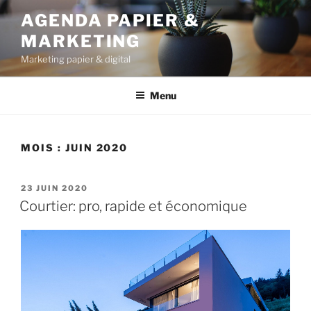
Aller
AGENDA PAPIER &
au
MARKETING
contenu
principal
Marketing papier & digital
Menu
MOIS :
JUIN 2020
PUBLIÉ
23 JUIN 2020
LE
Courtier: pro, rapide et économique