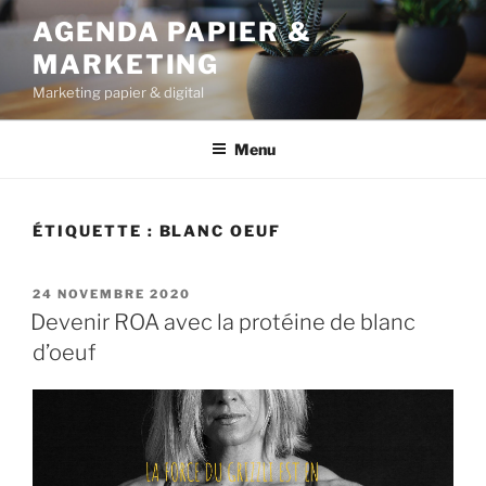
Aller
AGENDA PAPIER &
au
MARKETING
contenu
principal
Marketing papier & digital
Menu
ÉTIQUETTE :
BLANC OEUF
PUBLIÉ
24 NOVEMBRE 2020
LE
Devenir ROA avec la protéine de blanc
d’oeuf