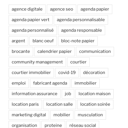
agence digitale
agence seo
agenda papier
agenda papier vert
agenda personnalisable
agenda personnalisé
agenda responsable
argent
blanc oeuf
bloc-note papier
brocante
calendrier papier
communication
community management
courtier
courtier immobilier
covid-19
décoration
emploi
fabricant agenda
immobilier
information assurance
job
location maison
location paris
location salle
location soirée
marketing digital
mobilier
musculation
organisation
proteine
réseau social